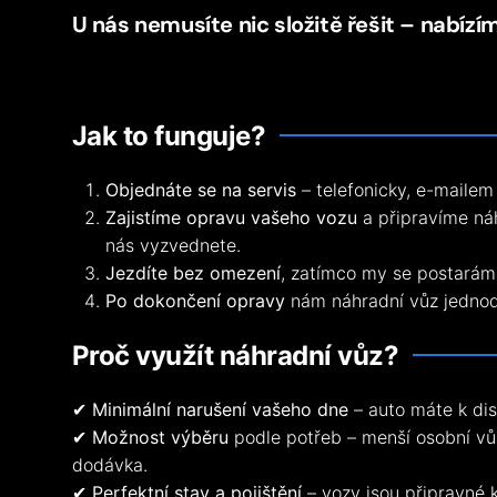
U nás nemusíte nic složitě řešit – nabízí
Jak to funguje?
Objednáte se na servis
– telefonicky, e-mailem
Zajistíme opravu vašeho vozu
a připravíme náh
nás vyzvednete.
Jezdíte bez omezení
, zatímco my se postarám
Po dokončení opravy
nám náhradní vůz jednodu
Proč využít náhradní vůz?
✔
Minimální narušení vašeho dne
– auto máte k dis
✔
Možnost výběru
podle potřeb – menší osobní vů
dodávka.
✔
Perfektní stav a pojištění
– vozy jsou připravné k 