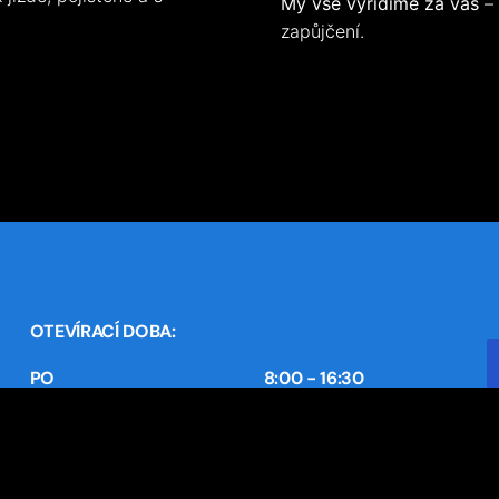
My vše vyřídíme za vás
– 
zapůjčení.
OTEVÍRACÍ DOBA:
PO
8:00 - 16:30
ÚT
8:00 - 16:30
+
ST
8:00 - 16:30
+
ČT
8:00 - 16:30
PÁ
8:00 - 16:30
i