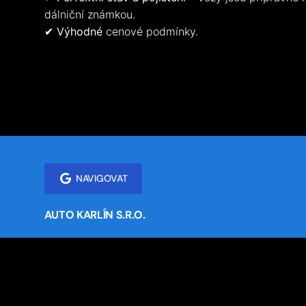
dálniční známkou.
✔
Výhodné
cenové podmínky.
NAVIGOVAT
AUTO KARLÍN S.R.O.
BORECKÁ 69
JÍLOVÉ U PRAHY - BOREK
254 01
IČ: 25770560
DIČ: CZ25770560