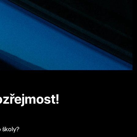
ozřejmost!
o školy?