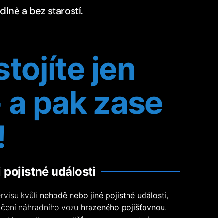
lně a bez starostí.
tojíte jen
- a pak zase
!
 pojistné události
rvisu kvůli
nehodě nebo jiné pojistné události
,
jčení náhradního vozu
hrazeného pojišťovnou
.