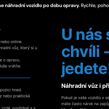
me náhradní vozidlo po dobu opravy.
Rychle, pohod
U nás s
 nebo online.
chvíli 
radní vůz, který si u
e o opravu.
jedete
še vrátíte.
Náhradní vůz i při
pozici hned.
z nebo praktická
Pokud je vaše vozidlo v se
máte často nárok na zapů
jízdě, pojištěné a s