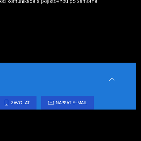
od komunikace s pojišťovnou po samotné
ZAVOLAT
NAPSAT E-MAIL
420 606 736 606
420 224 282 649
nfo@autokarlin.cz