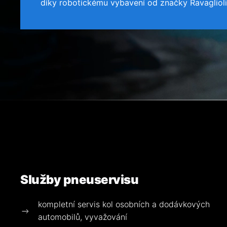
díky robotickému vybavení od značky Ravaglioli
Služby pneuservisu
kompletní servis kol osobních a dodávkových
automobilů, vyvažování