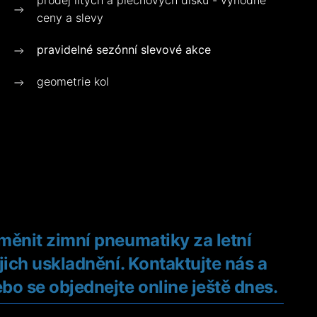
prodej litých a plechových disků - výhodné
ceny a slevy
pravidelné sezónní slevové akce
geometrie kol
měnit zimní pneumatiky za letní
jich uskladnění. Kontaktujte nás a
bo se objednejte online ještě dnes.