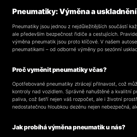
Pneumatiky: Výměna a uskladnění
Pneumatiky jsou jednou z nejdůležitějších součástí každ
ale především bezpečnost řidiče a cestujících. Pravid
výměna pneumatik jsou proto klíčové. V našem autose
pneumatikami – od odborné výměny po sezónní usklad
Proč vyměnit pneumatiky včas?
Opotřebované pneumatiky ztrácejí přilnavost, což můž
kontroly nad vozidlem. Správně nahuštěné a kvalitní 
paliva, což šetří nejen váš rozpočet, ale i životní pro
nedostatečnou hloubkou dezénu nejen nebezpečná, ale
Jak probíhá výměna pneumatik u nás?