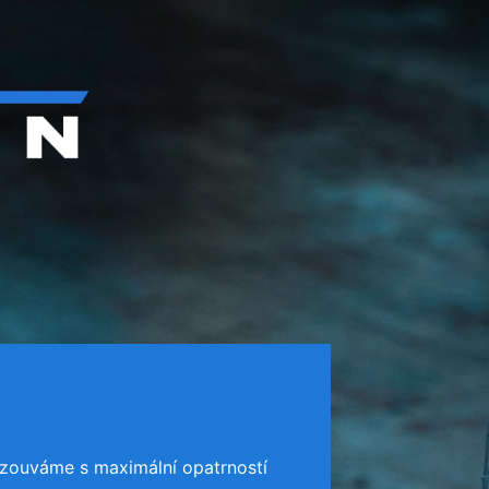
zouváme s maximální opatrností