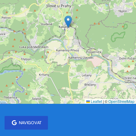
Leaflet
|
©
OpenStreetMap
NAVIGOVAT