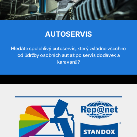
AUTOSERVIS
Hledáte spolehlivý autoservis, který zvládne všechno
od údržby osobních aut až po servis dodávek a
karavanů?