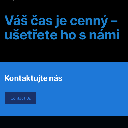
Váš čas je cenný –
ušetřete ho s námi
Kontaktujte nás
Contact Us