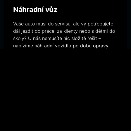
Náhradní vůz
Vaše auto musí do servisu, ale vy potřebujete
dál jezdit do práce, za klienty nebo s dětmi do
školy?
U nás nemusíte nic složitě řešit –
nabízíme náhradní vozidlo po dobu opravy.
Rychle, pohodlně a bez starostí.
Více
NAVIGOVAT
AUTO KARLÍN S.R.O.