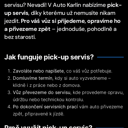
servisu? Nevadí! V Auto Karlín nabízíme
pick-
up servis
, díky kterému už nemusíte nikam
jezdit.
Pro váš vůz si přijedeme, opravíme ho
a přivezeme zpět
– jednoduše, pohodlně a
bez starostí.
Jak funguje pick-up servis?
Zavoláte nebo napíšete
, co váš vůz potřebuje.
Domluvíme termín
, kdy si auto vyzvedneme –
klidně i z práce nebo z domova.
Vůz převezeme do servisu
, kde provedeme opravu,
údržbu nebo technickou kontrolu.
Po dokončení servisních prací
vám auto přivezeme
zpět, připravené k jízdě.
Proč využít pick-up servis?